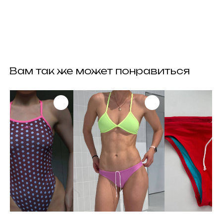
контакты
задать вопрос
следить за нами
instagram
whatsapp
telegram channel
telegram
политика
конфиденциальности
публичная оферата
сайт разработан
здесь