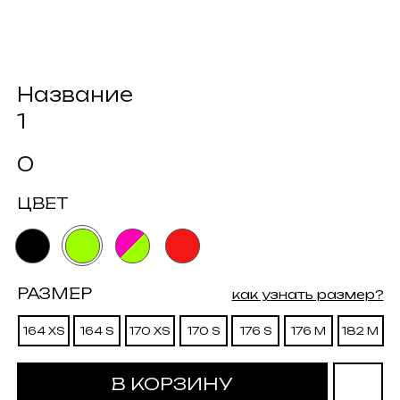
Название
1
0
ЦВЕТ
РАЗМЕР
как узнать размер?
164 XS
164 S
170 XS
170 S
176 S
176 M
182 M
В КОРЗИНУ
Текст
Размерная сетка
Доставка