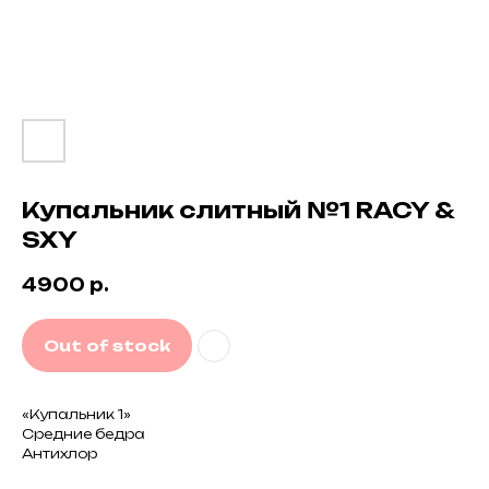
Купальник слитный №1 RACY &
Вам так же может понравиться
SXY
4900
р.
Out of stock
«Купальник 1»
Средние бедра
Антихлор