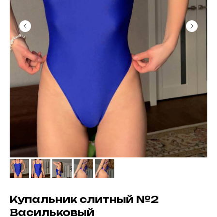
Вам так же может понравиться
Купальник слитный №2
Васильковый