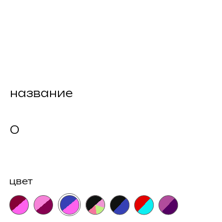
название
0
цвет
размер
как узнать размер?
164s
170s
176s
182m
купить
намекнуть о подарке