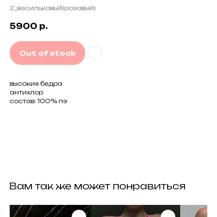
2_васильковый(розовый)
5900
р.
Out of stock
высокие бедра
антихлор
состав: 100% пэ
контакты
задать вопрос
следить за нами