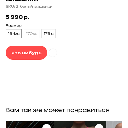
SKU:
2_белый_вишенки
5 990
р.
Размер
164xs
170xs
176 s
что нибудь
контакты
задать вопрос
следить за нами