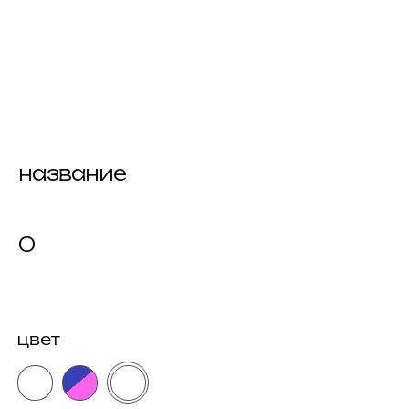
название
0
цвет
размер
как узнать размер?
164xs
170xs
176s
купить