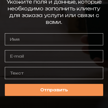
Укажите поля и данные, которые
whatsapp
instagram
необходимо заполнить клиенту
telegram
telegram channel
для заказа услуги или связи с
вами.
политика
конфиденциальности
публичная оферта
сайт разработан
здесь
Индивидуальный предприниматель Устинов
Константин Валерьевич
ОГРНИП: 324665800217192
ИНН: 661200625831
racy swimwear 2025 ©
Отправить