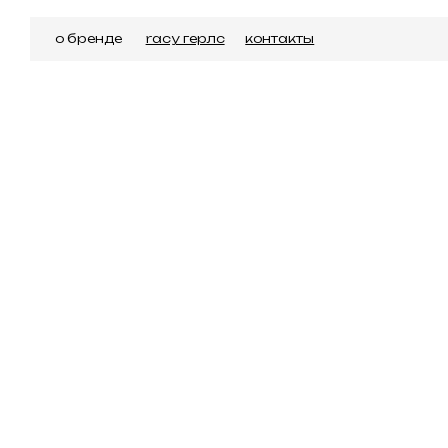
о бренде
racy герлс
контакты