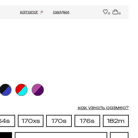
ог
скидки
0
0
как узнать размер?
xs
170s
176s
182m
амекнуть о подарке