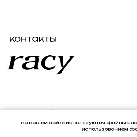
Индивидуальный предприниматель Устинов
Константин Валерьевич
ОГРНИП: 324665800217192
ИНН: 661200625831
на нашем сайте используются файлы cook
использованием фай