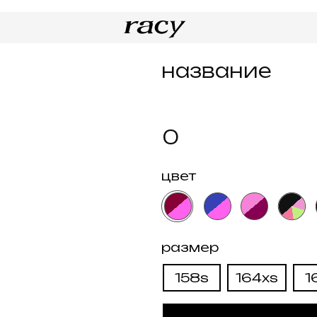
катал
название
0
цвет
размер
158s
164xs
164s
170
купить
н