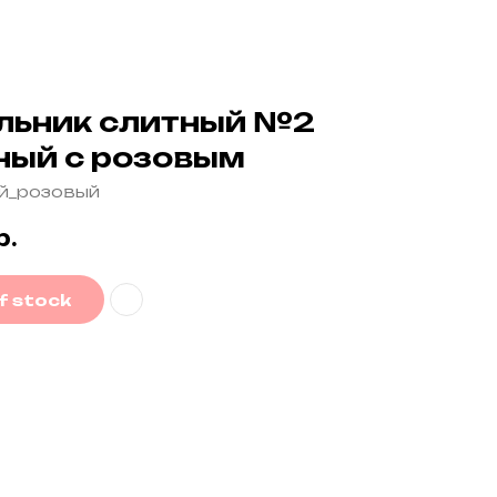
льник слитный №2
ный с розовым
й_розовый
р.
f stock