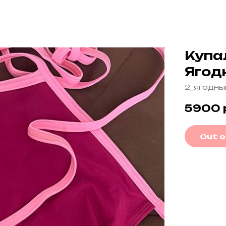
Купа
Ягод
2_ягодны
5900
Out o