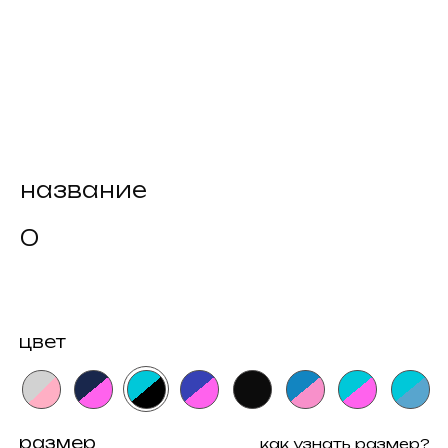
название
0
цвет
размер
как узнать размер?
158s
164s
170s
176s
182s
купить
намекнуть о подарке