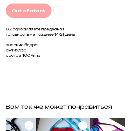
Out of stock
Вы оформляете предзаказ
готовность не позднее 14-21 день
высокие бедра
антихлор
состав: 100% пэ
контакты
задать вопрос
следить за нами
whatsapp
instagram