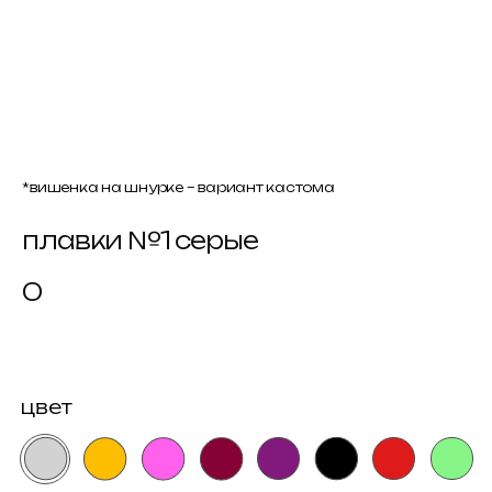
*вишенка на шнурке – вариант кастома
плавки №1 серые
0
цвет
размер
как узнать размер?
xs
s
m
купить