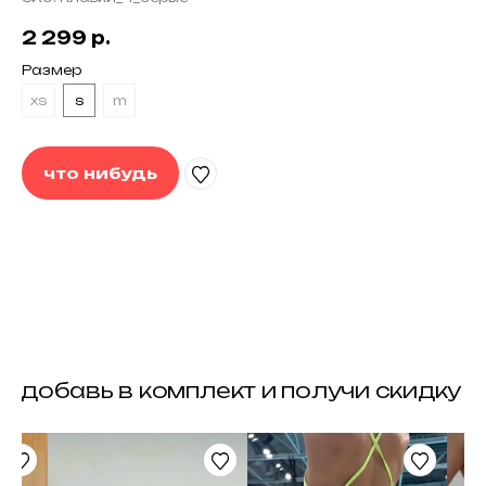
2 299
р.
Размер
xs
s
m
что нибудь
контакты
задать вопрос
следить за нами
whatsapp
instagram