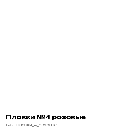
добавь в комплект и получи скидку
Плавки №4 розовые
SKU:
плавки_4_розовые