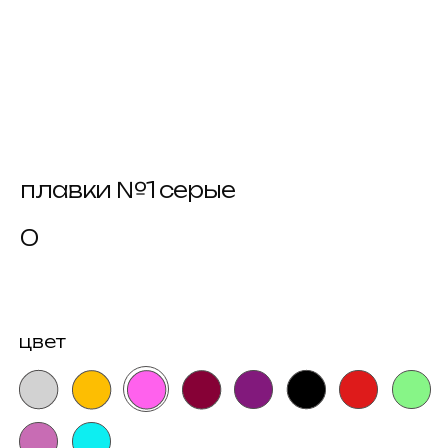
плавки №1 серые
0
цвет
размер
как узнать размер?
xs
s
m
купить