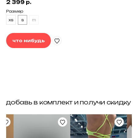
2 399
р.
Размер
xs
s
m
что нибудь
контакты
задать вопрос
следить за нами
whatsapp
instagram
telegram
telegram channel