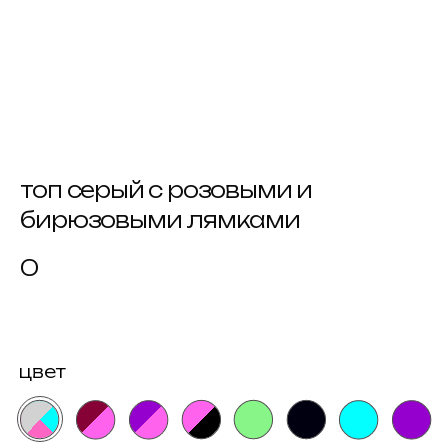
топ серый с розовыми и
бирюзовыми лямками
0
цвет
размер
как узнать размер?
xs
s
m
купить