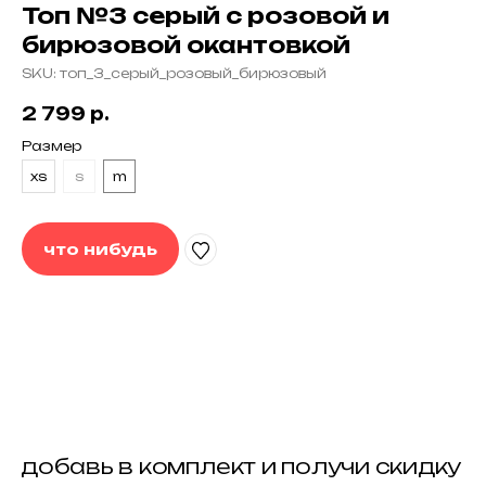
Топ №3 серый с розовой и
бирюзовой окантовкой
SKU:
топ_3_серый_розовый_бирюзовый
2 799
р.
Размер
xs
s
m
что нибудь
контакты