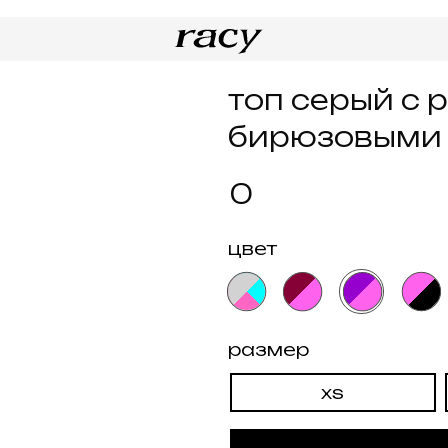
катал
топ серый с розовы
бирюзовыми лямк
0
цвет
размер
xs
s
купить
н