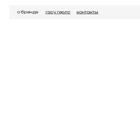
о бренде
racy герлс
контакты