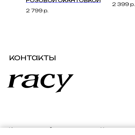
РОЗОВОЙ ОКАНТОВКОЙ
2 399
р.
2 799
р.
Индивидуальный предприниматель Устинов
Константин Валерьевич
ОГРНИП: 324665800217192
ИНН: 661200625831