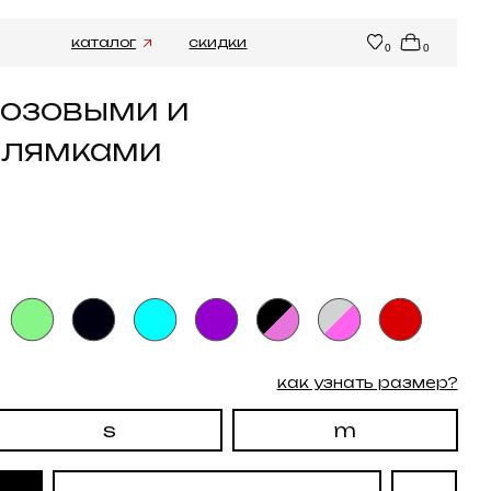
ог
скидки
0
0
ми и
ами
как узнать размер?
m
амекнуть о подарке