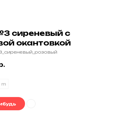
№3 сиреневый с
вой окантовкой
3_сиреневый_розовый
р.
m
нибудь