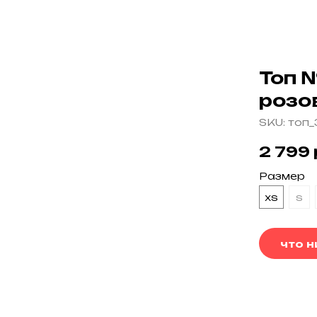
Топ 
розо
SKU:
топ_
2 799
Размер
xs
s
что 