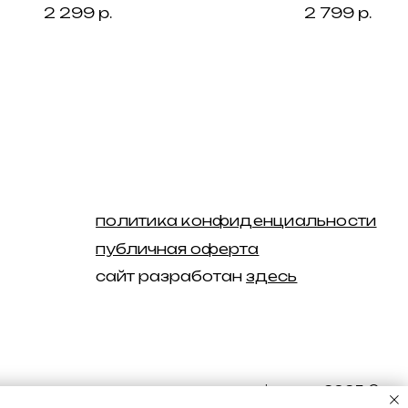
2 299
р.
2 799
р.
racy swimwear 2025 ©