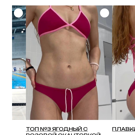
контакты
зад
wha
НО
ТОП №3 ЯГОДНЫЙ С
ПЛАВК
tel