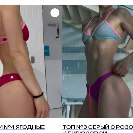
ать вопрос
следить за нами
tsapp
instagram
И №4 ЯГОДНЫЕ
ТОП №3 СЕРЫЙ С РОЗ
egram
telegram channel