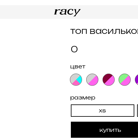
катал
топ васильковый
0
цвет
размер
xs
s
купить
н
Текст