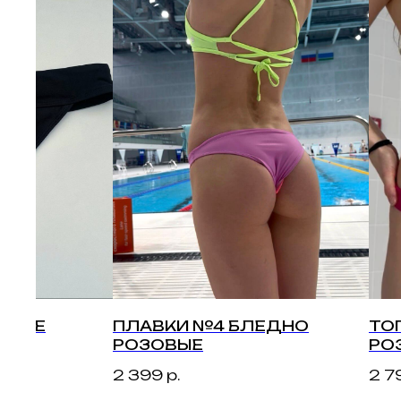
контакты
зад
wha
РНЫЕ
ПЛАВКИ №4 БЛЕДНО
ТО
РОЗОВЫЕ
РО
tel
2 399
р.
2 7