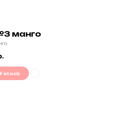
№3 манго
нго
р.
f stock