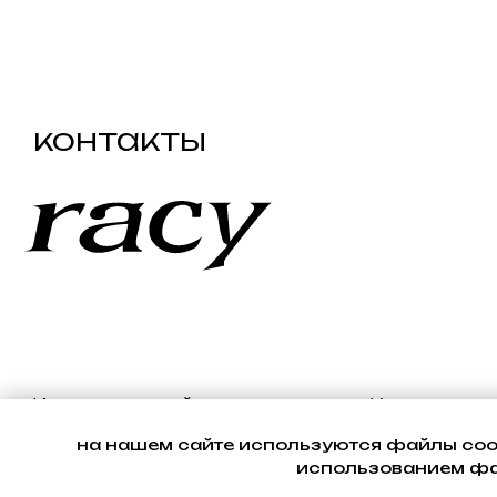
Индивидуальный предприниматель Устинов
Константин Валерьевич
ОГРНИП: 324665800217192
ИНН: 661200625831
на нашем сайте используются файлы cook
использованием фай